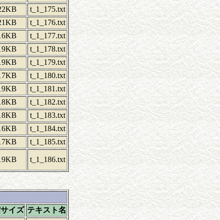
22KB
t_1_175.txt
21KB
t_1_176.txt
16KB
t_1_177.txt
19KB
t_1_178.txt
19KB
t_1_179.txt
17KB
t_1_180.txt
19KB
t_1_181.txt
18KB
t_1_182.txt
18KB
t_1_183.txt
16KB
t_1_184.txt
17KB
t_1_185.txt
19KB
t_1_186.txt
縮サイズ
テキスト名