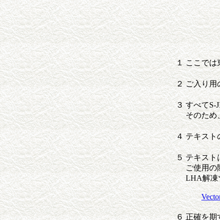
１
ここでは
２
ご入り用
３
すべてS-
そのため
４
テキスト
５
テキスト
ご使用の
LHA解
Vecto
６
正確を期