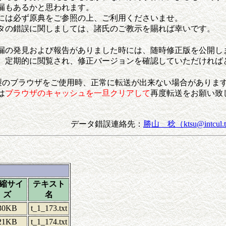
漏もあるかと思われます。
には必ず原典をご参照の上、ご利用くださいませ。
タの錯誤に関しましては、諸氏のご教示を賜れば幸いです。
漏の発見および報告がありました時には、随時修正版を公開し
、定期的に閲覧され、修正バージョンを確認していただければ
cape製のブラウザをご使用時、正常に転送が出来ない場合がありま
は
ブラウザのキャッシュを一旦クリアして
再度転送をお願い致
データ錯誤連絡先：
勝山 稔（ktsu@intcul.to
縮サイ
テキスト
ズ
名
30KB
t_1_173.txt
21KB
t_1_174.txt