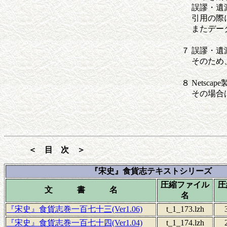
誤謬・遺
引用の際
またデー
７
誤謬・遺
そのため
８
Nets
その場合
＜ 目 次 ＞
『宋史』食貨志テキストシリーズ
圧縮ファイル
圧
文 書 名
名
『宋史』食貨志巻一百七十三(Ver1.06)
t_1_173.lzh
『宋史』食貨志巻一百七十四(Ver1.04)
t_1_174.lzh