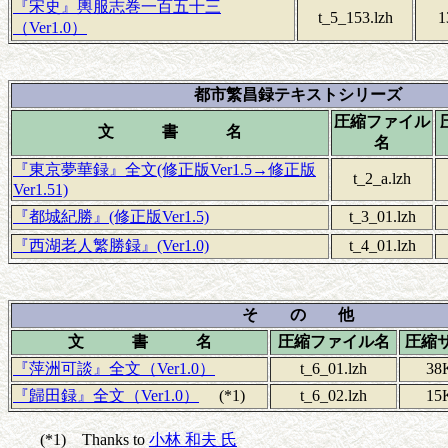
『宋史』輿服志巻一百五十三
t_5_153.lzh
1
（Ver1.0）
都市繁昌録テキストシリーズ
圧縮ファイル
文 書 名
名
『東京夢華録』全文(修正版Ver1.5→修正版
t_2_a.lzh
Ver1.51)
『都城紀勝』(修正版Ver1.5)
t_3_01.lzh
『西湖老人繁勝録』(Ver1.0)
t_4_01.lzh
そ の 他
文 書 名
圧縮ファイル名
圧縮
『萍洲可談』全文（Ver1.0）
t_6_01.lzh
38
『歸田録』全文（Ver1.0）
(*1)
t_6_02.lzh
15
(*1) Thanks to
小林 和夫 氏