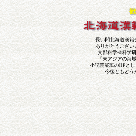
長い間北海道漢籍
ありがとうござい
文部科学省科学
「東アジアの海
小説芸能班のHPと
今後ともどう
（勝